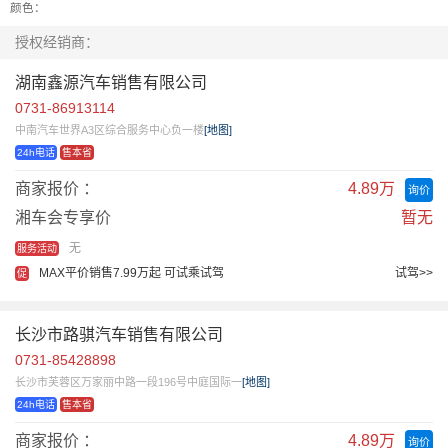
颜色：
授权经销商：
湖南鑫源汽车销售有限公司
0731-86913114
中南汽车世界A3区综合服务中心负一楼
[地图]
24h电话
售本省
商家报价 ：
4.89万
询价
湘车会专享价
暂无
无
服务活动
MAX平价销售7.99万起 可试乘试驾
试驾>>
促
长沙市路骐汽车销售有限公司
0731-85428898
长沙市芙蓉区万家丽中路一段196号中庭国际一
[地图]
24h电话
售本省
商家报价 ：
4.89万
询价