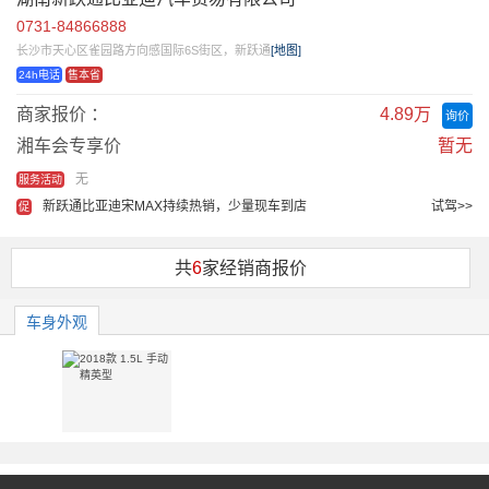
0731-84866888
长沙市天心区雀园路方向感国际6S街区，新跃通
[地图]
24h电话
售本省
商家报价 ：
4.89万
询价
湘车会专享价
暂无
无
服务活动
新跃通比亚迪宋MAX持续热销，少量现车到店
试驾>>
促
共
6
家经销商报价
车身外观