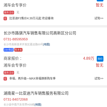
湘车会专享价
暂无
无
服务活动
比亚迪F3售价4.39万元起 欢迎垂询
试驾>>
促
长沙市路骐汽车销售有限公司高新区分公司
0731-88595959
长沙市高新技术开发区嘉运路69号
[地图]
24h电话
售本省
商家报价 ：
4.89万
询价
湘车会专享价
暂无
无
服务活动
幸福，再升级—MAX幸福焕新购车季
试驾>>
促
湖南星一比亚迪汽车销售服务有限公司
0731-84072068
长沙县中南汽车世界H09栋
[地图]