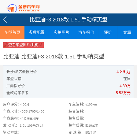
比亚迪F3 2018款 1.5L 手动精英型
车型首页
参数配置
实拍图片
汽车报价
评价
文章
查看车型图片(1张)
比亚迪 比亚迪F3 2018款 1.5L 手动精英型
4.89
万
长沙4S店最低报价:
车型状态:
在售
厂商指导价:
4.89万
全款购车参考:
5.53万元
用户评分:
车主油耗:
4.50分
-/100km
车身尺寸:
综合油耗:
4605*1705*1490
-
车身结构:
整备质量:
4门5座三厢车
-
发 动 机:
整车质保:
1.5L 109马力 L4
四10公里
驱动方式:
变 速 箱:
5挡手动