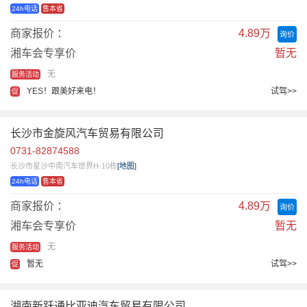
24h电话
售本省
商家报价 ：
4.89万
询价
湘车会专享价
暂无
无
服务活动
YES！跟美好来电！
试驾>>
促
长沙市金旋风汽车贸易有限公司
0731-82874588
长沙市星沙中南汽车世界H-10栋
[地图]
24h电话
售本省
商家报价 ：
4.89万
询价
湘车会专享价
暂无
无
服务活动
暂无
试驾>>
促
湖南新跃通比亚迪汽车贸易有限公司