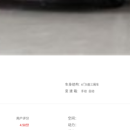
车身结构:
4门5座三厢车
变 速 箱:
手动 自动
空间：
用户评分
动力：
4.50分