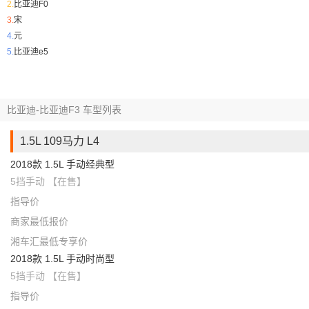
2.
比亚迪F0
3.
宋
4.
元
5.
比亚迪e5
比亚迪-比亚迪F3 车型列表
1.5L 109马力 L4
2018款 1.5L 手动经典型
5挡手动 【在售】
指导价
商家最低报价
湘车汇最低专享价
2018款 1.5L 手动时尚型
5挡手动 【在售】
指导价