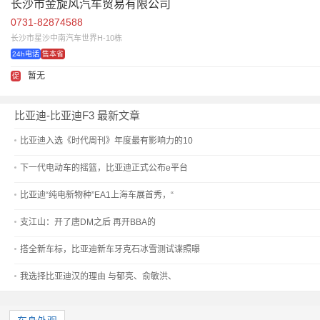
长沙市金旋风汽车贸易有限公司
0731-82874588
长沙市星沙中南汽车世界H-10栋
24h电话
售本省
暂无
促
比亚迪-比亚迪F3 最新文章
比亚迪入选《时代周刊》年度最有影响力的10
下一代电动车的摇篮，比亚迪正式公布e平台
比亚迪“纯电新物种”EA1上海车展首秀，“
支江山：开了唐DM之后 再开BBA的
搭全新车标，比亚迪新车牙克石冰雪测试谍照曝
我选择比亚迪汉的理由 与郁亮、俞敏洪、