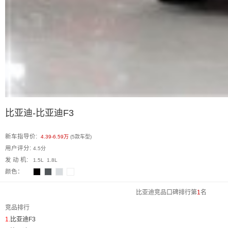
比亚迪-比亚迪F3
新车指导价:
4.39-6.59万
(5款车型)
用户评分:
4.5分
发 动 机:
1.5L 1.8L
颜色：
比亚迪竞品口碑排行第
1
名
竞品排行
1.
比亚迪F3