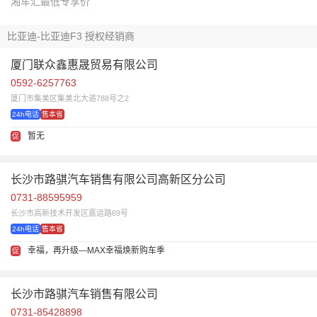
湘车汇最低专享价
比亚迪-比亚迪F3 授权经销商
厦门联众鑫惠晟贸易有限公司
0592-6257763
厦门市集美区集美北大道788号之2
24h电话
售本省
暂无
促
长沙市路骐汽车销售有限公司高新区分公司
0731-88595959
长沙市高新技术开发区嘉运路69号
24h电话
售本省
幸福，再升级—MAX幸福焕新购车季
促
长沙市路骐汽车销售有限公司
0731-85428898