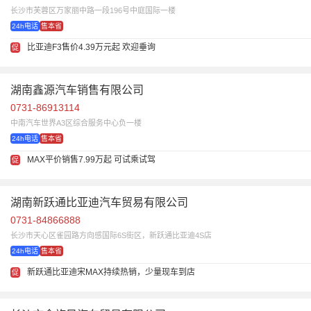
长沙市芙蓉区万家丽中路一段196号中庭国际一楼
24h电话
售本省
比亚迪F3售价4.39万元起 欢迎垂询
促
湖南鑫源汽车销售有限公司
0731-86913114
中南汽车世界A3区综合服务中心负一楼
24h电话
售本省
MAX平价销售7.99万起 可试乘试驾
促
湖南新跃通比亚迪汽车贸易有限公司
0731-84866888
长沙市天心区雀园路方向感国际6S街区，新跃通比亚迪4S店
24h电话
售本省
新跃通比亚迪宋MAX持续热销，少量现车到店
促