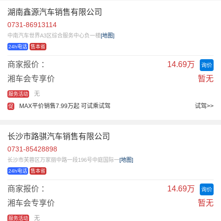
湖南鑫源汽车销售有限公司
0731-86913114
中南汽车世界A3区综合服务中心负一楼
[地图]
24h电话
售本省
商家报价 ：
14.69万
询价
湘车会专享价
暂无
无
服务活动
MAX平价销售7.99万起 可试乘试驾
试驾>>
促
长沙市路骐汽车销售有限公司
0731-85428898
长沙市芙蓉区万家丽中路一段196号中庭国际一
[地图]
24h电话
售本省
商家报价 ：
14.69万
询价
湘车会专享价
暂无
无
服务活动