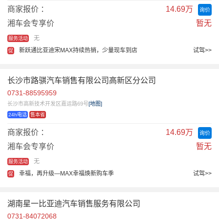
商家报价 ：
14.69万
询价
湘车会专享价
暂无
无
服务活动
新跃通比亚迪宋MAX持续热销，少量现车到店
试驾>>
促
长沙市路骐汽车销售有限公司高新区分公司
0731-88595959
长沙市高新技术开发区嘉运路69号
[地图]
24h电话
售本省
商家报价 ：
14.69万
询价
湘车会专享价
暂无
无
服务活动
幸福，再升级—MAX幸福焕新购车季
试驾>>
促
湖南星一比亚迪汽车销售服务有限公司
0731-84072068