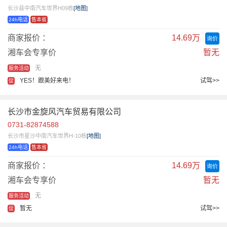
长沙县中南汽车世界H09栋
[地图]
24h电话
售本省
商家报价 ：
14.69万
询价
湘车会专享价
暂无
无
服务活动
YES！跟美好来电！
试驾>>
促
长沙市金旋风汽车贸易有限公司
0731-82874588
长沙市星沙中南汽车世界H-10栋
[地图]
24h电话
售本省
商家报价 ：
14.69万
询价
湘车会专享价
暂无
无
服务活动
暂无
试驾>>
促