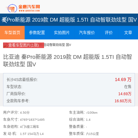
秦Pro新能源 2019款 DM 超能版 1.5TI 自动智联劲炫型 国V
车型首页
参数配置
实拍图片
汽车报价
评价
文章
查看车型图片(1张)
比亚迪 秦Pro新能源 2019款 DM 超能版 1.5TI 自动智
联劲炫型 国V
14.69
万
长沙4S店最低报价:
车型状态:
在售
厂商指导价:
14.69万
全款购车参考:
16.60万元
用户评分:
车主油耗:
4.50分
-/100km
车身尺寸:
综合油耗:
4765*1837*1495
1.4
车身结构:
整备质量:
4门5座三厢车
-
发 动 机:
整车质保:
1.5T 154马力 L4
六15公里