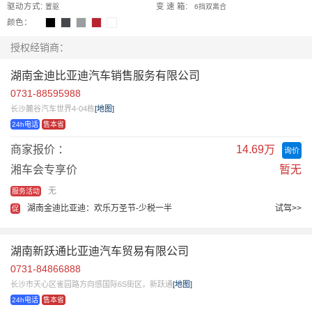
驱动方式:
变 速 箱:
置驱
6挡双离合
颜色：
授权经销商：
湖南金迪比亚迪汽车销售服务有限公司
0731-88595988
长沙麓谷汽车世界4-04栋
[地图]
24h电话
售本省
商家报价 ：
14.69万
询价
湘车会专享价
暂无
无
服务活动
湖南金迪比亚迪：欢乐万圣节-少税一半
试驾>>
促
湖南新跃通比亚迪汽车贸易有限公司
0731-84866888
长沙市天心区雀园路方向感国际6S街区，新跃通
[地图]
24h电话
售本省