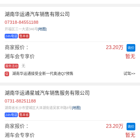
湖南华运通汽车销售有限公司
07318-84551188
开福区三一大道346号
[地图]
24h电话
售本省
商家报价 ：
23.20万
询价
湘车会专享价
暂无
无
服务活动
湖南华运通接受全新一代奥迪Q7预售
试驾>>
促
湖南华运通星城汽车销售服务有限公司
0731-88251188
湖南省长沙市望城区大泽湖街道吴家冲路8号
[地图]
24h电话
售本省
商家报价 ：
23.20万
询价
湘车会专享价
暂无