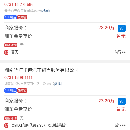
0731-88278686
长沙市天心区雀园路369号
[地图]
24h电话
售本省
商家报价 ：
23.20万
询价
湘车会专享价
暂无
无
服务活动
暂无
试驾>>
促
湖南华洋华迪汽车销售服务有限公司
0731-85981111
湖南省长沙市万家丽中路一段370号
[地图]
24h电话
售本省
商家报价 ：
23.20万
询价
湘车会专享价
暂无
无
服务活动
奥迪A1限时优惠2.93万 欢迎试乘试驾
试驾>>
促