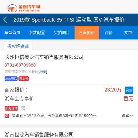
2019款 Sportback 35 TFSI 运动型 国V 汽车报价
车型首页
参数配置
实拍图片
汽车报价
评价
文章
授权经销商
长沙恒信奥龙汽车销售服务有限公司
0731-88709888
万家丽南路环保科技园
[地图]
24h电话
售本省
商家报价 ：
23.20万
询价
湘车会专享价
暂无
无
服务活动
情暖春日“惠”到心底，长沙奥迪A3限时优惠19900元
试驾>>
促
湖南世茂汽车销售服务有限公司