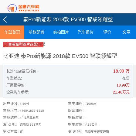
秦Pro新能源 2018款 EV500 智联领耀型
车型首页
参数配置
实拍图片
汽车报价
评价
文章
查看车型图片(8张)
比亚迪 秦Pro新能源 2018款 EV500 智联领耀型
18.99
万
长沙4S店最低报价:
车型状态:
在售
厂商指导价:
18.99万
全款购车参考:
21.46万元
用户评分:
车主油耗:
4.50分
-/100km
车身尺寸:
综合油耗:
4765*1837*1515
-
车身结构:
整备质量:
4门5座三厢车
-
发 动 机:
整车质保:
纯电动 163马力
六15公里
驱动方式:
变 速 箱:
置
电动车单速变速箱