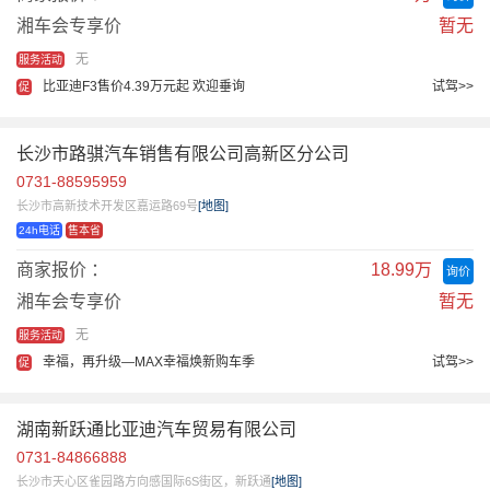
湘车会专享价
暂无
无
服务活动
比亚迪F3售价4.39万元起 欢迎垂询
试驾>>
促
长沙市路骐汽车销售有限公司高新区分公司
0731-88595959
长沙市高新技术开发区嘉运路69号
[地图]
24h电话
售本省
商家报价 ：
18.99万
询价
湘车会专享价
暂无
无
服务活动
幸福，再升级—MAX幸福焕新购车季
试驾>>
促
湖南新跃通比亚迪汽车贸易有限公司
0731-84866888
长沙市天心区雀园路方向感国际6S街区，新跃通
[地图]