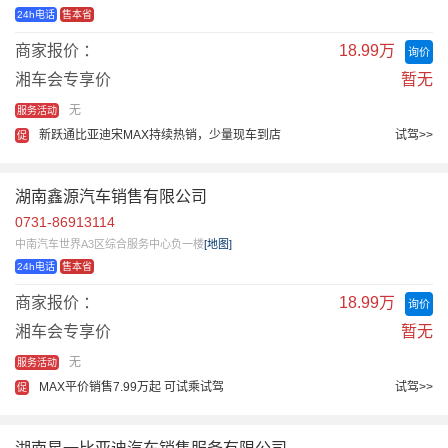
24h电话
售本省
商家报价 ：
18.99万
询价
湘车会专享价
暂无
无
服务活动
新跃通比亚迪宋MAX持续热销，少量现车到店
试驾>>
促
湖南鑫源汽车销售有限公司
0731-86913114
中南汽车世界A3区综合服务中心负一楼
[地图]
24h电话
售本省
商家报价 ：
18.99万
询价
湘车会专享价
暂无
无
服务活动
MAX平价销售7.99万起 可试乘试驾
试驾>>
促