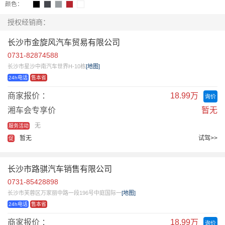
颜色：
授权经销商：
长沙市金旋风汽车贸易有限公司
0731-82874588
长沙市星沙中南汽车世界H-10栋
[地图]
24h电话
售本省
商家报价 ：
18.99万
询价
湘车会专享价
暂无
无
服务活动
暂无
试驾>>
促
长沙市路骐汽车销售有限公司
0731-85428898
长沙市芙蓉区万家丽中路一段196号中庭国际一
[地图]
24h电话
售本省
商家报价 ：
18.99万
询价