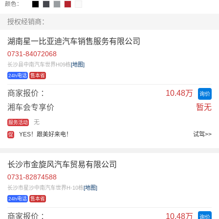
颜色：
授权经销商：
湖南星一比亚迪汽车销售服务有限公司
0731-84072068
长沙县中南汽车世界H09栋
[地图]
24h电话
售本省
商家报价 ：
10.48万
询价
湘车会专享价
暂无
无
服务活动
YES！跟美好来电！
试驾>>
促
长沙市金旋风汽车贸易有限公司
0731-82874588
长沙市星沙中南汽车世界H-10栋
[地图]
24h电话
售本省
商家报价 ：
10.48万
询价