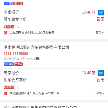
24h电话
售本省
商家报价 ：
10.48万
询价
湘车会专享价
暂无
无
服务活动
比亚迪F3售价4.39万元起 欢迎垂询
试驾>>
促
湖南金迪比亚迪汽车销售服务有限公司
0731-88595988
长沙麓谷汽车世界4-04栋
[地图]
24h电话
售本省
商家报价 ：
10.48万
询价
湘车会专享价
暂无
无
服务活动
湖南金迪比亚迪：欢乐万圣节-少税一半
试驾>>
促