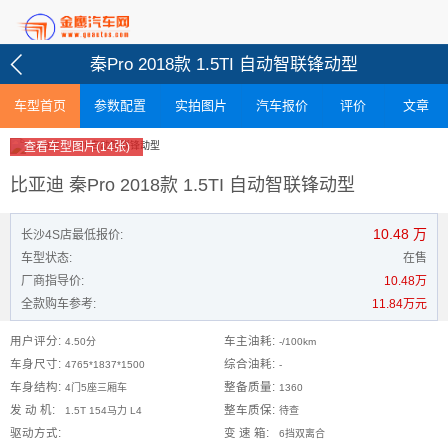
秦Pro 2018款 1.5TI 自动智联锋动型
车型首页
参数配置
实拍图片
汽车报价
评价
文章
查看车型图片(14张)
比亚迪 秦Pro 2018款 1.5TI 自动智联锋动型
10.48
万
长沙4S店最低报价:
车型状态:
在售
厂商指导价:
10.48万
全款购车参考:
11.84万元
用户评分:
车主油耗:
4.50分
-/100km
车身尺寸:
综合油耗:
4765*1837*1500
-
车身结构:
整备质量:
4门5座三厢车
1360
发 动 机:
整车质保:
1.5T 154马力 L4
待查
驱动方式:
变 速 箱:
6挡双离合