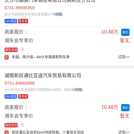
长沙市路骐汽车销售有限公司高新区分公司
0731-88595959
长沙市高新技术开发区嘉运路69号
[地图]
24h电话
售本省
商家报价 ：
10.48万
询价
湘车会专享价
暂无
无
服务活动
幸福，再升级—MAX幸福焕新购车季
试驾>>
促
湖南新跃通比亚迪汽车贸易有限公司
0731-84866888
长沙市天心区雀园路方向感国际6S街区，新跃通
[地图]
24h电话
售本省
商家报价 ：
10.48万
询价
湘车会专享价
暂无
无
服务活动
新跃通比亚迪宋MAX持续热销，少量现车到店
试驾>>
促