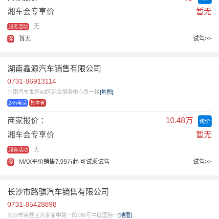
湘车会专享价
暂无
无
服务活动
暂无
试驾>>
促
湖南鑫源汽车销售有限公司
0731-86913114
中南汽车世界A3区综合服务中心负一楼
[地图]
24h电话
售本省
商家报价 ：
10.48万
询价
湘车会专享价
暂无
无
服务活动
MAX平价销售7.99万起 可试乘试驾
试驾>>
促
长沙市路骐汽车销售有限公司
0731-85428898
长沙市芙蓉区万家丽中路一段196号中庭国际一
[地图]