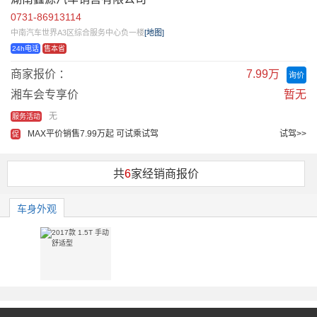
0731-86913114
中南汽车世界A3区综合服务中心负一楼
[地图]
24h电话
售本省
商家报价 ：
7.99万
询价
湘车会专享价
暂无
无
服务活动
MAX平价销售7.99万起 可试乘试驾
试驾>>
促
共
6
家经销商报价
车身外观