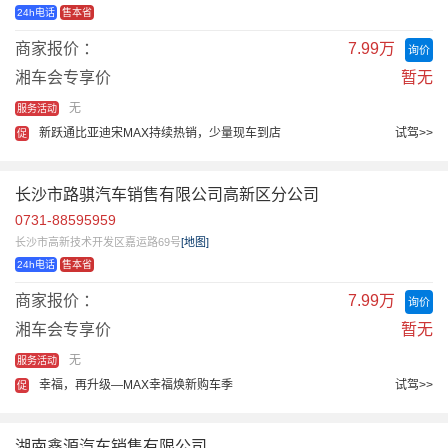
24h电话
售本省
商家报价 ：
7.99万
询价
湘车会专享价
暂无
无
服务活动
新跃通比亚迪宋MAX持续热销，少量现车到店
试驾>>
促
长沙市路骐汽车销售有限公司高新区分公司
0731-88595959
长沙市高新技术开发区嘉运路69号
[地图]
24h电话
售本省
商家报价 ：
7.99万
询价
湘车会专享价
暂无
无
服务活动
幸福，再升级—MAX幸福焕新购车季
试驾>>
促
湖南鑫源汽车销售有限公司