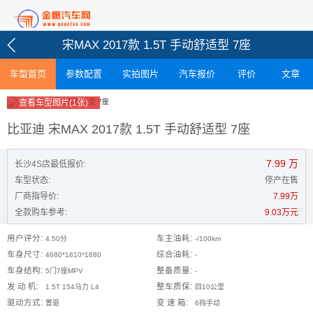
宋MAX 2017款 1.5T 手动舒适型 7座
车型首页
参数配置
实拍图片
汽车报价
评价
文章
查看车型图片(1张)
比亚迪 宋MAX 2017款 1.5T 手动舒适型 7座
7.99
万
长沙4S店最低报价:
车型状态:
停产在售
厂商指导价:
7.99万
全款购车参考:
9.03万元
用户评分:
车主油耗:
4.50分
-/100km
车身尺寸:
综合油耗:
4680*1810*1680
-
车身结构:
整备质量:
5门7座MPV
-
发 动 机:
整车质保:
1.5T 154马力 L4
四10公里
驱动方式:
变 速 箱:
置驱
6挡手动