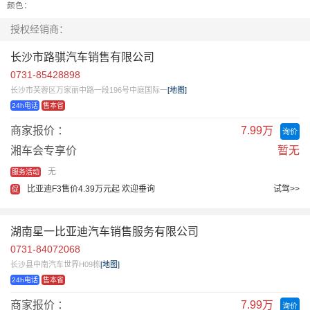
颜色：
授权经销商：
长沙市路骐汽车销售有限公司
0731-85428898
长沙市芙蓉区万家丽中路一段196号中庭国际一
[地图]
24h电话
售本省
商家报价 ：
7.99万
询价
湘车会专享价
暂无
无
服务活动
比亚迪F3售价4.39万元起 欢迎垂询
试驾>>
促
湖南星一比亚迪汽车销售服务有限公司
0731-84072068
长沙县中南汽车世界H09栋
[地图]
24h电话
售本省
商家报价 ：
7.99万
询价