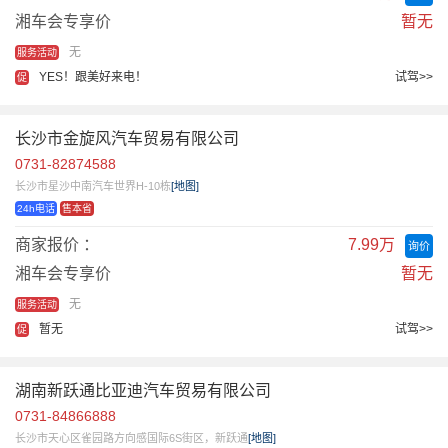
湘车会专享价
暂无
无
服务活动
YES！跟美好来电！
试驾>>
促
长沙市金旋风汽车贸易有限公司
0731-82874588
长沙市星沙中南汽车世界H-10栋
[地图]
24h电话
售本省
商家报价 ：
7.99万
询价
湘车会专享价
暂无
无
服务活动
暂无
试驾>>
促
湖南新跃通比亚迪汽车贸易有限公司
0731-84866888
长沙市天心区雀园路方向感国际6S街区，新跃通
[地图]