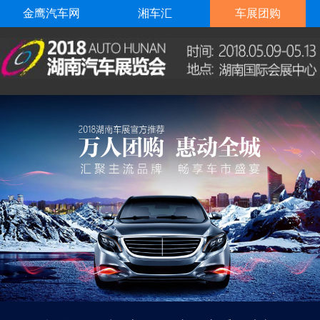
金鹰汽车网
湘车汇
车展团购