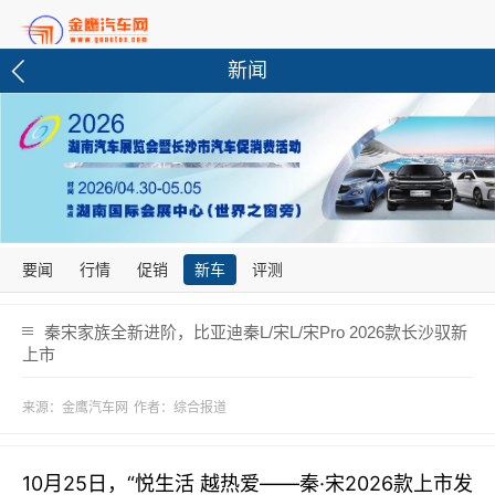
新闻
要闻
行情
促销
新车
评测
秦宋家族全新进阶，比亚迪秦L/宋L/宋Pro 2026款长沙驭新
上市
来源：金鹰汽车网
作者：综合报道
10月25日，“悦生活 越热爱——秦·宋2026款上市发