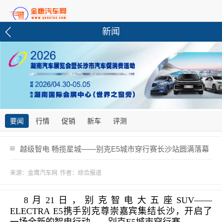
新闻
要闻
行情
促销
新车
评测
越级智电 畅揽星城——别克E5城市穿行赛长沙站圆满落幕
来源：金鹰汽车网
作者：综合报道
8月2
1
日，别克智电大五座
SUV
——
ELECTRA
E
5
携手别克尊崇嘉宾集结长沙，开启了