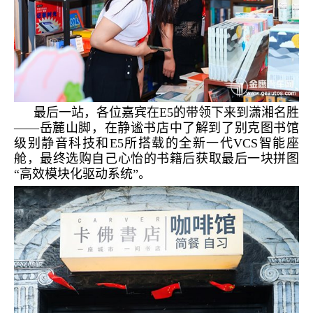
最后一站，各位嘉宾在
E
5
的带领下来到潇湘名胜
——岳麓山脚，在静谧书店中了解到了别克图书馆
级别静音科技和E
5
所搭载的全新一代
VCS智能座
舱
，最终选购自己心怡的书籍后获取最后一块拼图
“高效模块化驱动系统”。