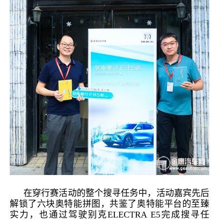
在穿行赛活动的整个搜寻任务中，活动嘉宾先后
解锁了六块奥特能拼图，共鉴了奥特能平台的至臻
实力，也通过驾驶别克
ELECTRA
E
5
完成搜寻任