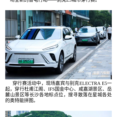
一场全新的智电行动
——别克E
5
城市穿行赛。
穿行赛活动中，现场嘉宾与别克
ELECTRA
E
5
一
起，穿行杜甫江阁、
IFS国金中心、咸嘉湖景区、岳
麓山景区等长沙各地标点位，搜寻散落在星城各处
的奥特能拼图。