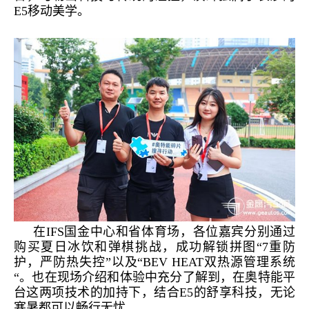
E
5
移动美学。
在
IFS国金中心和省体育场，各位嘉宾分别通过
购买夏日冰饮和弹棋挑战，成功解锁拼图“7重防
护，严防热失控”以及“BEV
HEAT双热源管理系统
“。也在现场介绍和体验中充分了解到，在奥特能平
台这两项技术的加持下，结合E
5
的舒享科技，无论
寒暑都可以畅行无忧。