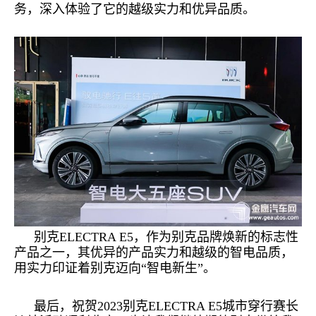
务，深入体验了它的越级实力和优异品质。
别克
ELECTRA E5
，作为别克
品牌焕新的
标
志性
产品之一，
其优异的产品实力和越级的智电品质，
用
实力印证
着
别克迈向
“
智电新生
”。
最后，祝贺
2023
别克
ELECTRA E5
城市穿行赛长