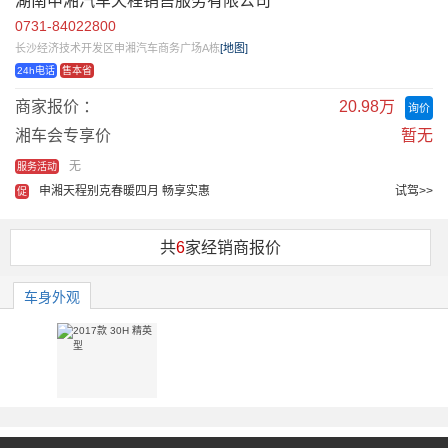
湖南申湘汽车天程销售服务有限公司
0731-84022800
长沙经济技术开发区申湘汽车商务广场A栋
[地图]
24h电话
售本省
商家报价 ：
20.98万
询价
湘车会专享价
暂无
无
服务活动
申湘天程别克春暖四月 畅享实惠
试驾>>
促
共
6
家经销商报价
车身外观