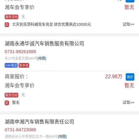
湘车会专享价
暂无
无
服务活动
兰天别克昂科威现车充足 综合优惠高达10000元
试驾>>
促
湖南永通华诚汽车销售服务有限公司
0731-88261888
长沙市金星北路589号
[地图]
24h电话
售本省
商家报价 ：
22.98万
询价
湘车会专享价
暂无
无
服务活动
暂无
试驾>>
促
湖南申湘汽车销售有限责任公司
0731-84723088
湖南省长沙市芙蓉区远大一路606号
[地图]