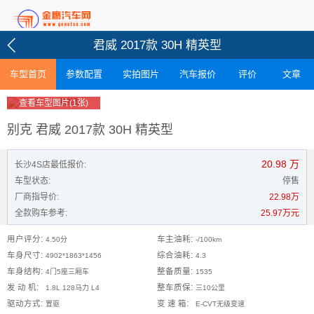
君威 2017款 30H 精英型
车型首页
参数配置
实拍图片
汽车报价
评价
文章
查看车型图片(1张)
别克 君威 2017款 30H 精英型
20.98
万
长沙4S店最低报价:
车型状态:
停售
厂商指导价:
22.98万
全款购车参考:
25.97万元
用户评分:
车主油耗:
4.50分
-/100km
车身尺寸:
综合油耗:
4902*1863*1456
4.3
车身结构:
整备质量:
4门5座三厢车
1535
发 动 机:
整车质保:
1.8L 128马力 L4
三10公里
驱动方式:
变 速 箱:
置驱
E-CVT无级变速