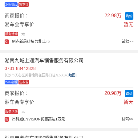
24h电话
售本省
商家报价 ：
22.98万
询价
湘车会专享价
暂无
无
服务活动
别克新昂科拉 增配上市
试驾>>
促
湖南九城上通汽车销售服务有限公司
0731-88442828
长沙市天心区芙蓉南路雀园路口往东500米
[地图]
24h电话
售本省
商家报价 ：
20.98万
询价
湘车会专享价
暂无
无
服务活动
昂科威ENVISION优惠高达1万元
试驾>>
促