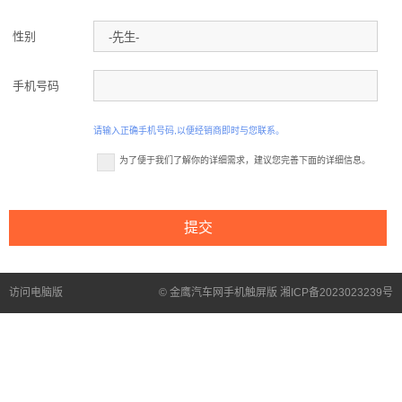
性别
手机号码
请输入正确手机号码,以便经销商即时与您联系。
为了便于我们了解你的详细需求，建议您完善下面的详细信息。
访问电脑版
© 金鹰汽车网手机触屏版 湘ICP备2023023239号