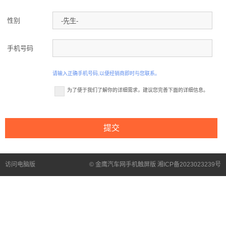
性别
手机号码
请输入正确手机号码,以便经销商即时与您联系。
为了便于我们了解你的详细需求，建议您完善下面的详细信息。
访问电脑版
© 金鹰汽车网手机触屏版 湘ICP备2023023239号