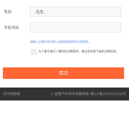
性别
手机号码
请输入正确手机号码,以便经销商即时与您联系。
为了便于我们了解你的详细需求，建议您完善下面的详细信息。
访问电脑版
© 金鹰汽车网手机触屏版 湘ICP备2023023239号